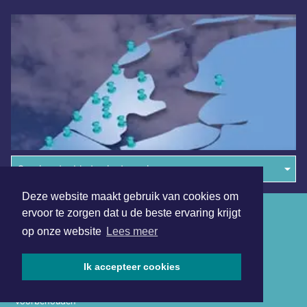
Overige dagbladen in de regio
Deze website maakt gebruik van cookies om
Algemene voorwaarden
ervoor te zorgen dat u de beste ervaring krijgt
op onze website
Lees meer
Disclaimer
Privacy Statement
Ik accepteer cookies
Copyright (c) 2026 | Heerlensdagblad.nl - Alle rechten
voorbehouden