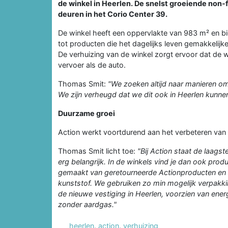
de winkel in Heerlen. De snelst groeiende non
deuren in het Corio Center 39.
De winkel heeft een oppervlakte van 983 m² en b
tot producten die het dagelijks leven gemakkelijker
De verhuizing van de winkel zorgt ervoor dat de 
vervoer als de auto.
Thomas Smit:
"We zoeken altijd naar manieren om
We zijn verheugd dat we dit ook in Heerlen kunne
Duurzame groei
Action werkt voortdurend aan het verbeteren van 
Thomas Smit licht toe:
"Bij Action staat de laagst
erg belangrijk. In de winkels vind je dan ook pr
gemaakt van geretourneerde Actionproducten en
kunststof. We gebruiken zo min mogelijk verpakking
de nieuwe vestiging in Heerlen, voorzien van en
zonder aardgas."
heerlen
,
action
,
verhuizing