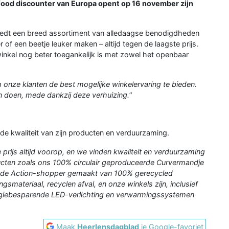
-food discounter van Europa opent op 16 november zijn
iedt een breed assortiment van alledaagse benodigdheden
 of een beetje leuker maken – altijd tegen de laagste prijs.
winkel nog beter toegankelijk is met zowel het openbaar
 onze klanten de best mogelijke winkelervaring te bieden.
n doen, mede dankzij deze verhuizing."
de kwaliteit van zijn producten en verduurzaming.
e prijs altijd voorop, en we vinden kwaliteit en verduurzaming
oducten zoals ons 100% circulair geproduceerde Curvermandje
 de Action-shopper gemaakt van 100% gerecycled
smateriaal, recyclen afval, en onze winkels zijn, inclusief
ergiebesparende LED-verlichting en verwarmingssystemen
Maak
Heerlensdagblad
je Google-favoriet