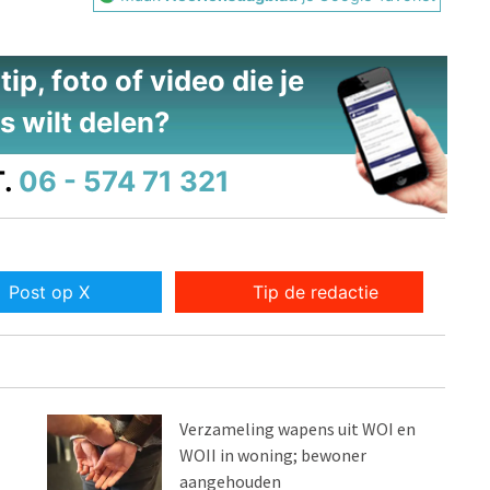
ip, foto of video die je
s wilt delen?
.
06 - 574 71 321
Post op X
Tip de redactie
Verzameling wapens uit WOI en
WOII in woning; bewoner
aangehouden