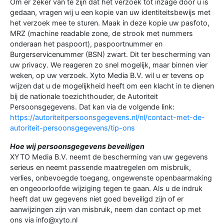
Om er zeker van te zijn dat het verzoek tot inzage door u is
gedaan, vragen wij u een kopie van uw identiteitsbewijs met
het verzoek mee te sturen. Maak in deze kopie uw pasfoto,
MRZ (machine readable zone, de strook met nummers
onderaan het paspoort), paspoortnummer en
Burgerservicenummer (BSN) zwart. Dit ter bescherming van
uw privacy. We reageren zo snel mogelijk, maar binnen vier
weken, op uw verzoek. Xyto Media B.V. wil u er tevens op
wijzen dat u de mogelijkheid heeft om een klacht in te dienen
bij de nationale toezichthouder, de Autoriteit
Persoonsgegevens. Dat kan via de volgende link:
https://autoriteitpersoonsgegevens.nl/nl/contact-met-de-
autoriteit-persoonsgegevens/tip-ons
Hoe wij persoonsgegevens beveiligen
XYTO Media B.V. neemt de bescherming van uw gegevens
serieus en neemt passende maatregelen om misbruik,
verlies, onbevoegde toegang, ongewenste openbaarmaking
en ongeoorloofde wijziging tegen te gaan. Als u de indruk
heeft dat uw gegevens niet goed beveiligd zijn of er
aanwijzingen zijn van misbruik, neem dan contact op met
ons via info@xyto.nl