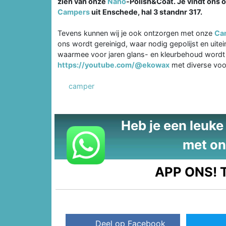
zien van onze
Nano
-Polish&Coat. Je vindt ons 
Campers
uit Enschede, hal 3 standnr 317.
Tevens kunnen wij je ook ontzorgen met onze
Ca
ons wordt gereinigd, waar nodig gepolijst en uit
waarmee voor jaren glans- en kleurbehoud wordt 
https://youtube.com/@ekowax
met diverse voo
camper
Heb je een leuke t
met on
APP ONS!
T
Deel op Facebook