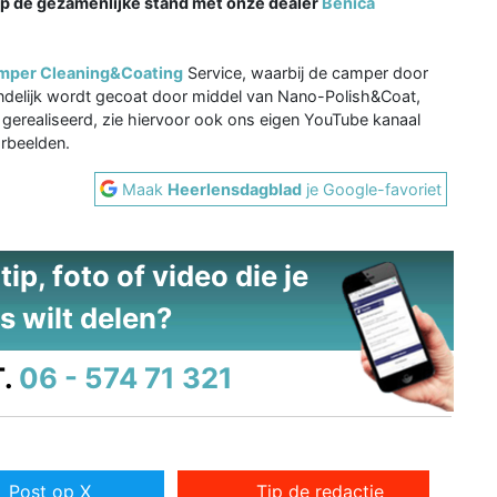
op de gezamenlijke stand met onze dealer
Benica
mper Cleaning&Coating
Service, waarbij de camper door
eindelijk wordt gecoat door middel van Nano-Polish&Coat,
gerealiseerd, zie hiervoor ook ons eigen YouTube kanaal
rbeelden.
Maak
Heerlensdagblad
je Google-favoriet
ip, foto of video die je
s wilt delen?
.
06 - 574 71 321
Post op X
Tip de redactie