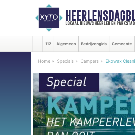
HEERLENSDAGBL
lokaal nieuws heerlen en parkstad
112
Algemeen
Bedrijvengids
Gemeente
Home
Specials
Campers
Ekowax Clean