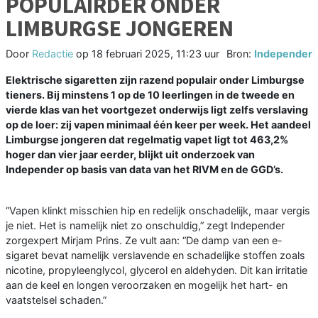
POPULAIRDER ONDER
LIMBURGSE JONGEREN
Door
Redactie
op
18 februari 2025, 11:23 uur
Bron:
Independer
Elektrische sigaretten zijn razend populair onder Limburgse
tieners. Bij minstens 1 op de 10 leerlingen in de tweede en
vierde klas van het voortgezet onderwijs ligt zelfs verslaving
op de loer: zij vapen minimaal één keer per week. Het aandeel
Limburgse jongeren dat regelmatig vapet ligt tot 463,2%
hoger dan vier jaar eerder, blijkt uit onderzoek van
Independer op basis van data van het RIVM en de GGD’s.
“Vapen klinkt misschien hip en redelijk onschadelijk, maar vergis
je niet. Het is namelijk niet zo onschuldig,” zegt Independer
zorgexpert Mirjam Prins. Ze vult aan: “De damp van een e-
sigaret bevat namelijk verslavende en schadelijke stoffen zoals
nicotine, propyleenglycol, glycerol en aldehyden. Dit kan irritatie
aan de keel en longen veroorzaken en mogelijk het hart- en
vaatstelsel schaden.”