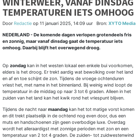
WINTERWEER, VANAF DINSDAG
TEMPERATUREN IETS OMHOOG
Door
Redactie
op
11 januari 2025, 14:09 uur
Bron:
XYTO Media
NEDERLAND - De komende dagen verlopen grotendeels fris
en zonnig, maar vanaf dinsdag gaat de temperatuur iets
omhoog. Daarbij blijft het overwegend droog.
Op
zondag
kan in het westen lokaal een enkele bui voorkomen,
elders is het droog. Er trekt aardig wat bewolking over het land
en af en toe schijnt de zon. Tijdens de vroege ochtenduren
vriest het, met name in het binnenland. Bij weinig wind loopt de
temperatuur in de middag op naar 3 tot 6 graden. Alleen in het
zuiden van het land kan het kwik rond het vriespunt blijven.
Tijdens de nacht naar
maandag
kan het tot matige vorst komen
en dit trekt plaatselijk in de ochtend nog even door, dus een
muts en handschoenen zijn geen overbodige luxe. Overdag
wordt het alleraardigst met zonnige perioden met zon en een
temperatuur van 2 tot 4 graden. De zuiden- tot zuidwestenwind