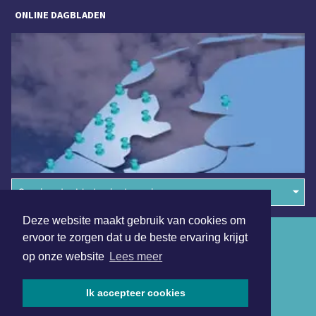
ONLINE DAGBLADEN
Overige dagbladen in de regio
Deze website maakt gebruik van cookies om
Algemene voorwaarden
ervoor te zorgen dat u de beste ervaring krijgt
op onze website
Lees meer
Disclaimer
Privacy Statement
Ik accepteer cookies
Copyright (c) 2026 | Heerlensdagblad.nl - Alle rechten