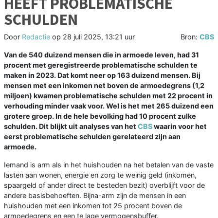
HEEFT PROBLEMATISCHE
SCHULDEN
Door
Redactie
op
28 juli 2025, 13:21 uur
Bron:
CBS
Van de 540 duizend mensen die in armoede leven, had 31
procent met geregistreerde problematische schulden te
maken in 2023. Dat komt neer op 163 duizend mensen. Bij
mensen met een inkomen net boven de armoedegrens (1,2
miljoen) kwamen problematische schulden met 22 procent in
verhouding minder vaak voor. Wel is het met 265 duizend een
grotere groep. In de hele bevolking had 10 procent zulke
schulden. Dit blijkt uit analyses van het
CBS
waarin voor het
eerst problematische schulden gerelateerd zijn aan
armoede.
Iemand is arm als in het huishouden na het betalen van de vaste
lasten aan wonen, energie en zorg te weinig geld (inkomen,
spaargeld of ander direct te besteden bezit) overblijft voor de
andere basisbehoeften. Bijna-arm zijn de mensen in een
huishouden met een inkomen tot 25 procent boven de
armoedegrens en een te lage vermogensbuffer.