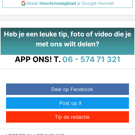
Maak
Heerlensdagblad
je Google-favoriet
Heb je een leuke tip, foto of video die je
met ons wilt delen?
APP ONS!
T.
06 - 574 71 321
Deel op Facebook
Post op X
Tip de redactie