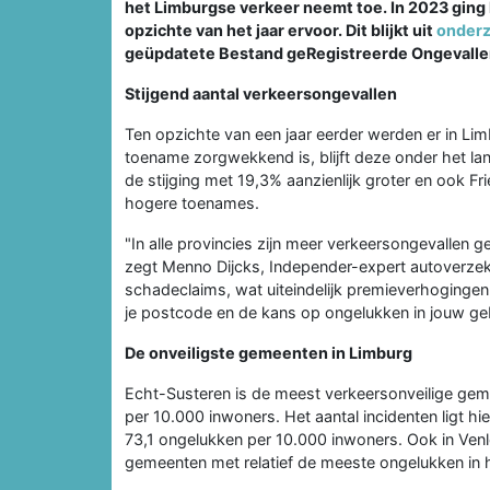
het Limburgse verkeer neemt toe. In 2023 ging 
opzichte van het jaar ervoor. Dit blijkt uit
onderz
geüpdatete Bestand geRegistreerde Ongevallen
Stijgend aantal verkeersongevallen
Ten opzichte van een jaar eerder werden er in L
toename zorgwekkend is, blijft deze onder het land
de stijging met 19,3% aanzienlijk groter en ook 
hogere toenames.
"In alle provincies zijn meer verkeersongevallen 
zegt Menno Dijcks, Independer-expert autoverzek
schadeclaims, wat uiteindelijk premieverhogingen
je postcode en de kans op ongelukken in jouw ge
De onveiligste gemeenten in Limburg
Echt-Susteren is de meest verkeersonveilige geme
per 10.000 inwoners. Het aantal incidenten ligt h
73,1 ongelukken per 10.000 inwoners. Ook in Ven
gemeenten met relatief de meeste ongelukken in he