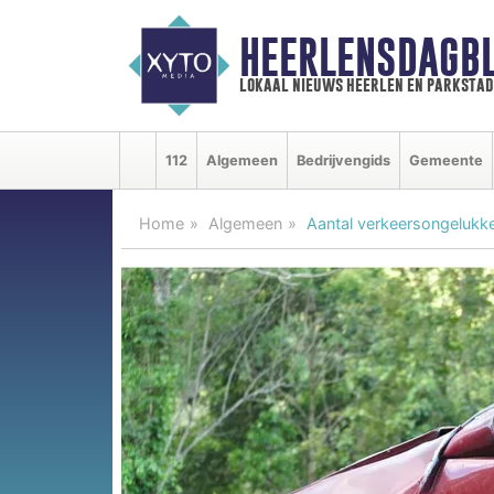
HEERLENSDAGBL
lokaal nieuws heerlen en parkstad
112
Algemeen
Bedrijvengids
Gemeente
Home
Algemeen
Aantal verkeersongelukk