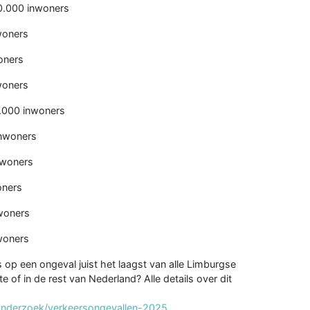
10.000 inwoners
woners
oners
woners
0.000 inwoners
inwoners
nwoners
oners
nwoners
woners
s op een ongeval juist het laagst van alle Limburgse
of in de rest van Nederland? Alle details over dit
/onderzoek/verkeersongevallen-2025