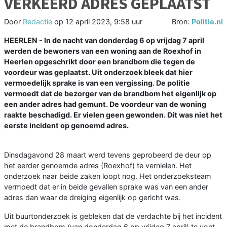
VERKEERD ADRES GEPLAATST
Door
Redactie
op
12 april 2023, 9:58 uur
Bron:
Politie.nl
HEERLEN - In de nacht van donderdag 6 op vrijdag 7 april
werden de bewoners van een woning aan de Roexhof in
Heerlen opgeschrikt door een brandbom die tegen de
voordeur was geplaatst. Uit onderzoek bleek dat hier
vermoedelijk sprake is van een vergissing. De politie
vermoedt dat de bezorger van de brandbom het eigenlijk op
een ander adres had gemunt. De voordeur van de woning
raakte beschadigd. Er vielen geen gewonden. Dit was niet het
eerste incident op genoemd adres.
Dinsdagavond 28 maart werd tevens geprobeerd de deur op
het eerder genoemde adres (Roexhof) te vernielen. Het
onderzoek naar beide zaken loopt nog. Het onderzoeksteam
vermoedt dat er in beide gevallen sprake was van een ander
adres dan waar de dreiging eigenlijk op gericht was.
Uit buurtonderzoek is gebleken dat de verdachte bij het incident
met de brandbom (van donderdag 6 op vrijdag 7 april) te voet