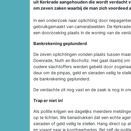
uit Kerkrade aangehouden die wordt verdacht v
om zeven zaken waarbij de man zich voordeed 
In een onderzoek naar oplichting door nepagenten,
gebruikgemaakt van camerabeelden. De Kerkraden
een doorzoeking plaats in de woning van de verd
Bankrekening geplunderd
De zeven oplichtingen vonden plaats tussen maart 
Doenrade, Nuth en Bocholtz. Het gaat daarbij om
oudere slachtoffers werden gebeld door zogenaa
deur om de pinpas, geld en sieraden veilig te s
de bankrekening geplunderd.
De verdachte zit nog vast en de zaak is nog in o
Trap er niet in!
Als politie krijgen we dagelijks meerdere meldi
op te lichten. We benadrukken dat een echte agent
sieraden of geld veilig te stellen. Hang direct op 
en vraagt naar je kostbaarheden. Bel zelf de poli