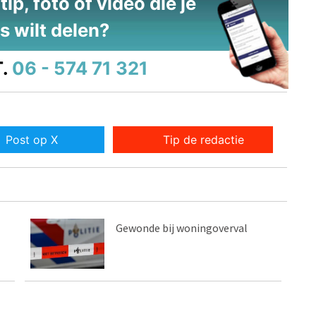
ip, foto of video die je
s wilt delen?
.
06 - 574 71 321
Post op X
Tip de redactie
Gewonde bij woningoverval