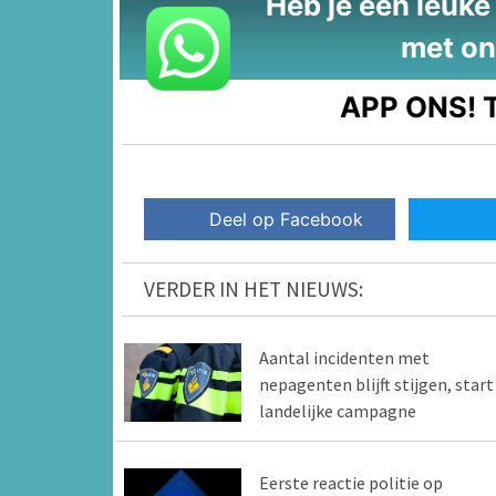
Heb je een leuke t
met on
APP ONS!
T
Deel op Facebook
VERDER IN HET NIEUWS:
Aantal incidenten met
nepagenten blijft stijgen, start
landelijke campagne
Eerste reactie politie op