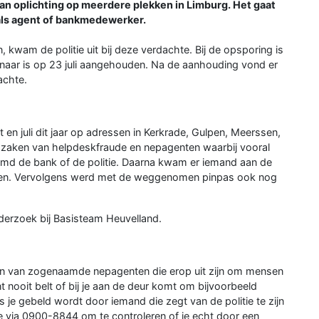
an oplichting op meerdere plekken in Limburg. Het gaat
als agent of bankmedewerker.
 kwam de politie uit bij deze verdachte. Bij de opsporing is
aar is op 23 juli aangehouden. Na de aanhouding vond er
achte.
en juli dit jaar op adressen in Kerkrade, Gulpen, Meerssen,
 zaken van helpdeskfraude en nepagenten waarbij vooral
md de bank of de politie. Daarna kwam er iemand aan de
tellen. Vervolgens werd met de weggenomen pinpas ook nog
nderzoek bij Basisteam Heuvelland.
ngen van zogenaamde nepagenten die erop uit zijn om mensen
 nooit belt of bij je aan de deur komt om bijvoorbeeld
als je gebeld wordt door iemand die zegt van de politie te zijn
tie via 0900-8844 om te controleren of je echt door een