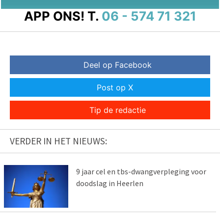
APP ONS!
T.
06 - 574 71 321
Deel op Facebook
Post op X
Tip de redactie
VERDER IN HET NIEUWS:
9 jaar cel en tbs-dwangverpleging voor
doodslag in Heerlen