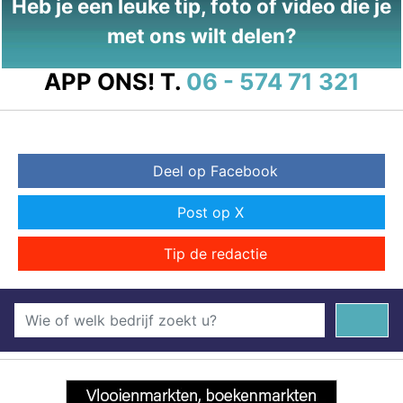
Heb je een leuke tip, foto of video die je
met ons wilt delen?
APP ONS!
T.
06 - 574 71 321
Deel op Facebook
Post op X
Tip de redactie