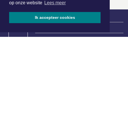
op onze website
Lees meer
Ik accepteer cookies
|
Nieuws | Sport | Evenementen
Hoofdvestiging:
van Benthuizenlaan 1
1701 BZ Heerhugowaard
072 8200 600
redactie@xyto.nl
www.xyto.nl
SOCIAL MEDIA
NIEUWSBRIEF AANMELDEN