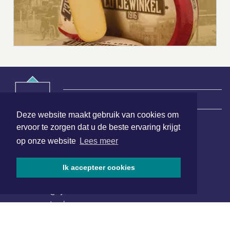
|
Nieuws | Sport | Evenementen
Deze website maakt gebruik van cookies om
ervoor te zorgen dat u de beste ervaring krijgt
Hoofdvestiging:
op onze website
Lees meer
van Benthuizenlaan 1
1701 BZ Heerhugowaard
Ik accepteer cookies
072 8200 600
redactie@xyto.nl
www.xyto.nl
SOCIAL MEDIA