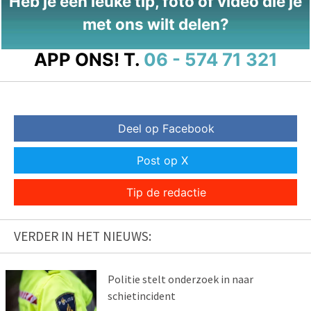
Heb je een leuke tip, foto of video die je
met ons wilt delen?
APP ONS!
T.
06 - 574 71 321
Deel op Facebook
Post op X
Tip de redactie
VERDER IN HET NIEUWS:
Politie stelt onderzoek in naar
schietincident