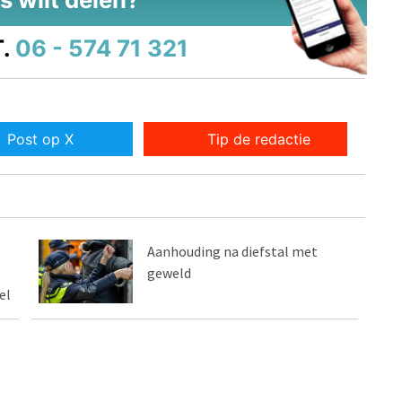
.
06 - 574 71 321
Post op X
Tip de redactie
Aanhouding na diefstal met
geweld
el