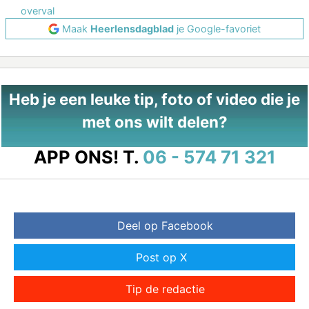
overval
Maak
Heerlensdagblad
je Google-favoriet
Heb je een leuke tip, foto of video die je
met ons wilt delen?
APP ONS!
T.
06 - 574 71 321
Deel op Facebook
Post op X
Tip de redactie