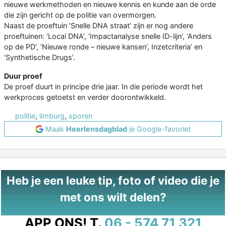
nieuwe werkmethoden en nieuwe kennis en kunde aan de orde
die zijn gericht op de politie van overmorgen.
Naast de proeftuin ‘Snelle DNA straat’ zijn er nog andere
proeftuinen: ‘Local DNA’, ‘Impactanalyse snelle ID-lijn’, ‘Anders
op de PD’, ‘Nieuwe ronde – nieuwe kansen’, Inzetcriteria’ en
‘Synthetische Drugs’.
Duur proef
De proef duurt in principe drie jaar. In die periode wordt het
werkproces getoetst en verder doorontwikkeld.
politie
,
limburg
,
sporen
Maak
Heerlensdagblad
je Google-favoriet
Heb je een leuke tip, foto of video die je
met ons wilt delen?
APP ONS!
T.
06 - 574 71 321