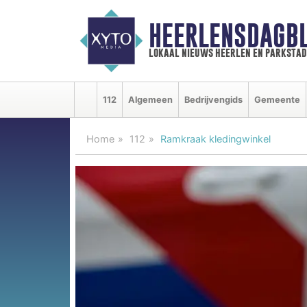
HEERLENSDAGBL
lokaal nieuws heerlen en parkstad
112
Algemeen
Bedrijvengids
Gemeente
Home
112
Ramkraak kledingwinkel