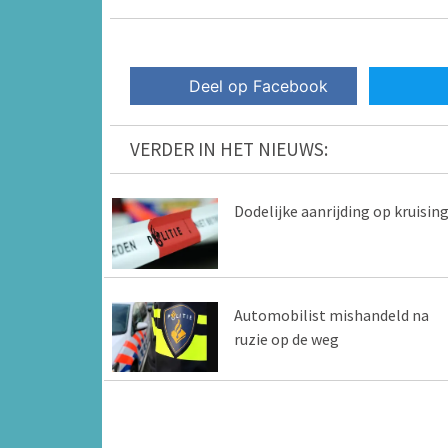
Deel op Facebook
VERDER IN HET NIEUWS:
Dodelijke aanrijding op kruisin
Automobilist mishandeld na
ruzie op de weg