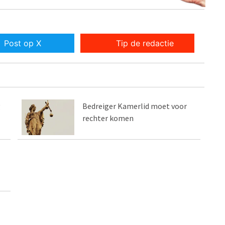
Post op X
Tip de redactie
g
Bedreiger Kamerlid moet voor
rechter komen