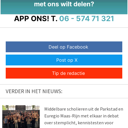
met ons wilt delen?
APP ONS!
T.
06 - 574 71 321
Deel op Facebook
Post op X
Tip de redactie
VERDER IN HET NIEUWS:
Middelbare scholieren uit de Parkstad en
Euregio Maas-Rijn met elkaar in debat
over stemplicht, kennistesten voor