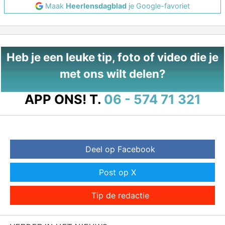
Maak
Heerlensdagblad
je Google-favoriet
Heb je een leuke tip, foto of video die je
met ons wilt delen?
APP ONS!
T.
06 - 574 71 321
Deel op Facebook
Post op X
Tip de redactie