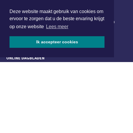
NIEUWSBRIEF AANMELDEN
Deze website maakt gebruik van cookies om
ervoor te zorgen dat u de beste ervaring krijgt
Schrijf je in voor onze nieuwsbrief en krijg wekelijks een
op onze website
Lees meer
samenvatting van alle gebeurtenissen uit jouw regio.
Aanmelden
Ik accepteer cookies
ONLINE DAGBLADEN
Overige dagbladen in de regio