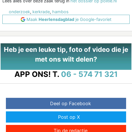
Lees alles over deze zaak terug in
het dossier op politie.nl
onderzoek
,
kerkrade
,
hambos
Maak
Heerlensdagblad
je Google-favoriet
Heb je een leuke tip, foto of video die je
met ons wilt delen?
APP ONS!
T.
06 - 574 71 321
Deel op Facebook
Post op X
Tip de redactie