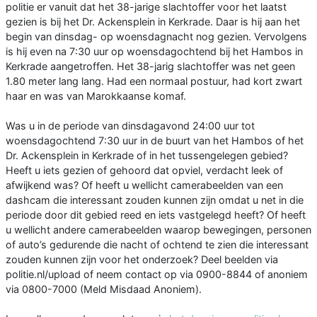
politie er vanuit dat het 38-jarige slachtoffer voor het laatst
gezien is bij het Dr. Ackensplein in Kerkrade. Daar is hij aan het
begin van dinsdag- op woensdagnacht nog gezien. Vervolgens
is hij even na 7:30 uur op woensdagochtend bij het Hambos in
Kerkrade aangetroffen. Het 38-jarig slachtoffer was net geen
1.80 meter lang lang. Had een normaal postuur, had kort zwart
haar en was van Marokkaanse komaf.
Was u in de periode van dinsdagavond 24:00 uur tot
woensdagochtend 7:30 uur in de buurt van het Hambos of het
Dr. Ackensplein in Kerkrade of in het tussengelegen gebied?
Heeft u iets gezien of gehoord dat opviel, verdacht leek of
afwijkend was? Of heeft u wellicht camerabeelden van een
dashcam die interessant zouden kunnen zijn omdat u net in die
periode door dit gebied reed en iets vastgelegd heeft? Of heeft
u wellicht andere camerabeelden waarop bewegingen, personen
of auto’s gedurende die nacht of ochtend te zien die interessant
zouden kunnen zijn voor het onderzoek? Deel beelden via
politie.nl/upload of neem contact op via 0900-8844 of anoniem
via 0800-7000 (Meld Misdaad Anoniem).